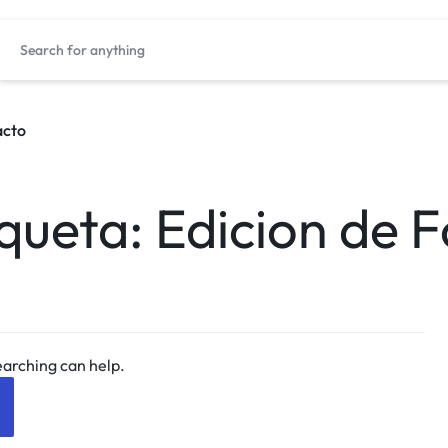
acto
iqueta:
Edicion de F
earching can help.