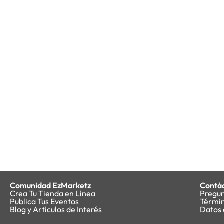
Comunidad EzMarketz
Contá
Crea Tu Tienda en Línea
Pregun
Publica Tus Eventos
Términ
Blog y Artículos de Interés
Datos 