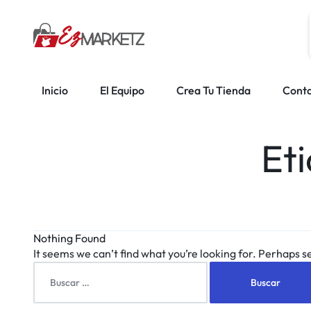
EZMARKETZ
CONECTANDO
EMPRENDEDORES,
Inicio
El Equipo
Crea Tu Tienda
Cont
CREANDO
Et
COMUNIDADES
Nothing Found
It seems we can’t find what you’re looking for. Perhaps s