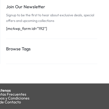
Join Our Newsletter
Signup to be the first to hear about exclusive deals, special
offers and upcoming collections
[mc4wp_form id="192"]
Browse Tags
ctenos
tas Frecuentes
os y Condiciones
de Contacto