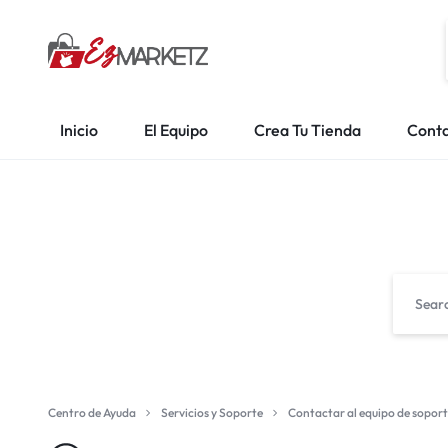
EZMARKETZ
CONECTANDO
EMPRENDEDORES,
Inicio
El Equipo
Crea Tu Tienda
Cont
CREANDO
COMUNIDADES
Centro de Ayuda
Servicios y Soporte
Contactar al equipo de sopor